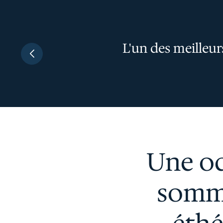
L'un des meilleu
Une od
somme