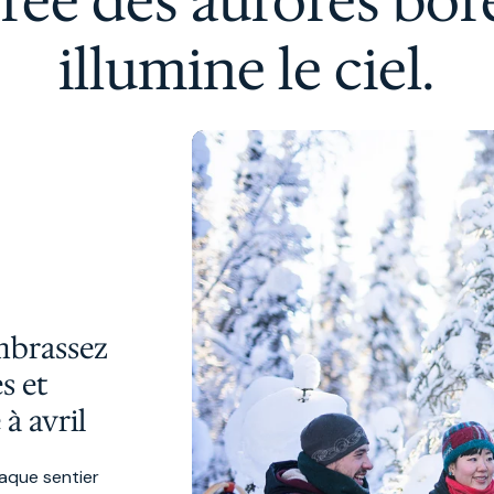
rée des aurores bor
illumine le ciel.
Embrassez
s et
à avril
aque sentier