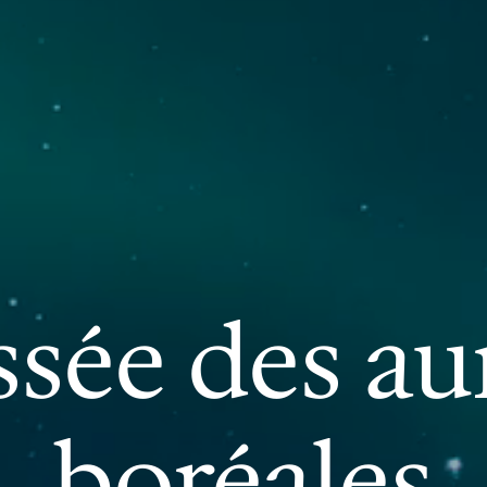
sée des au
boréales