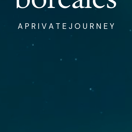
A P R I V A T E J O U R N E Y