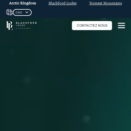
Arctic Kingdom
Blachford Lodge
Torngat Mountains
CONTACTEZ NOUS