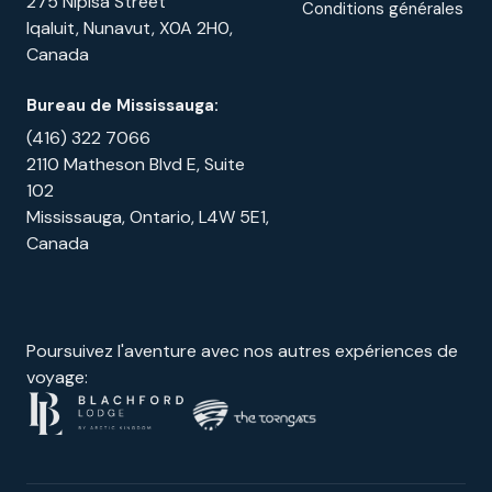
275 Nipisa Street
Conditions générales
Institution#:003
Iqaluit, Nunavut, X0A 2H0,
Canada
Transit#09851
Bureau de Mississauga:
Compte #1017698
(416) 322 7066
Code SWIFT (BIC) : ROYCCAT2
2110 Matheson Blvd E, Suite
102
Sort Code (US ONLY):000309851
Mississauga, Ontario, L4W 5E1,
Canada
IMPORTANT : Veuillez indiquer le nom du
client et le nom du voyage. Le Canada
n'utilise pas les numéros IBAN.
Poursuivez l'aventure avec nos autres expériences de
voyage: