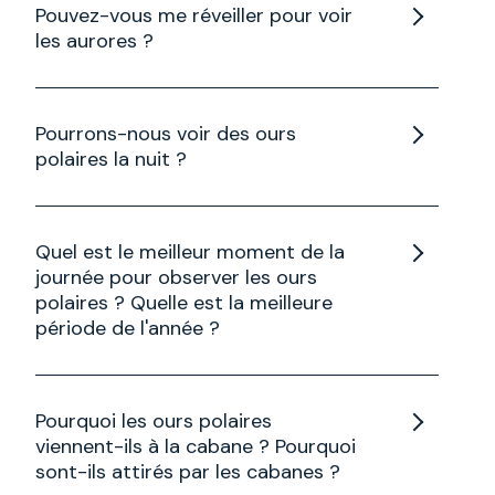
du personnel d'Arctic Kingdom pour des raisons
Pouvez-vous me réveiller pour voir
de sécurité.
les aurores ?
Oui, nous vous informerons si vous avez indiqué
que vous souhaitiez être informé, mais
Pourrons-nous voir des ours
uniquement avec le personnel de l'AK pour des
polaires la nuit ?
raisons de sécurité.
Si nous apercevons des ours polaires, nous vous
en informerons si vous avez indiqué que vous
Quel est le meilleur moment de la
souhaitiez en être informé et, de la même
journée pour observer les ours
manière, nous ne le ferons qu'avec le personnel
polaires ? Quelle est la meilleure
de l'AK pour des raisons de sécurité.
période de l'année ?
Les périodes où nous nous rendons dans les
cabanes sont les meilleures pour voir les ours de
Pourquoi les ours polaires
près et dans la nature. Ces dates sont choisies
viennent-ils à la cabane ? Pourquoi
parce que les ours polaires se déplacent vers le
sont-ils attirés par les cabanes ?
nord dans l'attente de monter sur la glace.