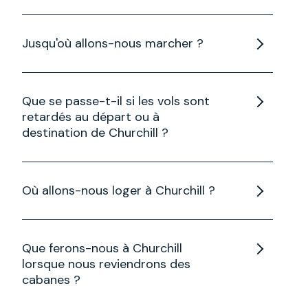
Les ours sont en migration et les cabanes se
trouvent sur leur chemin lorsqu'ils migrent vers le
Jusqu'où allons-nous marcher ?
nord.
Les promenades sont adaptées aux capacités
des visiteurs, mais elles ne sont généralement ni
Que se passe-t-il si les vols sont
pénibles ni très longues. Elles sont l'occasion de
retardés au départ ou à
sortir, de profiter de l'air frais et de marcher.
destination de Churchill ?
Notre équipe suivra l'état des vols et collaborera
avec Calm Air en cas de changement.
Où allons-nous loger à Churchill ?
L'hébergement se fera dans un hôtel local de
Churchill, dont le nom sera communiqué
Que ferons-nous à Churchill
ultérieurement.
lorsque nous reviendrons des
cabanes ?