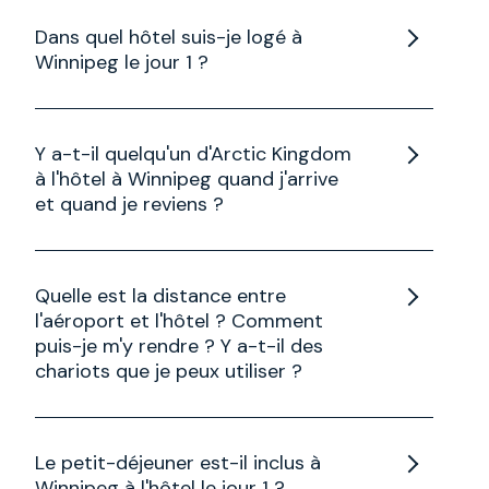
Dans quel hôtel suis-je logé à
Winnipeg le jour 1 ?
Le Grand Winnipeg Airport Hotel se trouve à
proximité de l'aéroport international James
Y a-t-il quelqu'un d'Arctic Kingdom
Armstrong Richardson.
à l'hôtel à Winnipeg quand j'arrive
et quand je reviens ?
Il n'y a pas de représentant du Royaume de
l'Arctique à Winnipeg. Vous serez d'abord accueilli
Quelle est la distance entre
à Churchill par le représentant du Royaume de
l'aéroport et l'hôtel ? Comment
l'Arctique au début et à la fin de votre voyage.
puis-je m'y rendre ? Y a-t-il des
chariots que je peux utiliser ?
L'hôtel se trouve à 5 minutes à pied des
terminaux. N'hésitez pas à transporter vos
Le petit-déjeuner est-il inclus à
affaires de l'aéroport à votre chambre d'hôtel à
Winnipeg à l'hôtel le jour 1 ?